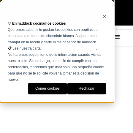
NEW: AI Agents for the Restaurant Industry See more →
🍪
En haddock cocinamos cookies
Queremos saber si te gustan las cookies con pepitas de
chocolate o rellenas de chocolate blanco. Así podemos
trabajar en la receta y darte el mejor sabor de haddock.
📋
Lee nuestra carta:
Términos, condiciones y políticas
.
No haremos seguimiento de tu información cuando visites
nuestro sitio. Sin embargo, con el fin de cumplir con tus
preferencias, tendremos que usar solo una pequeña cookie
para que no se te solicite volver a tomar esta decisión de
nuevo.
Comer cookies
Rechazar