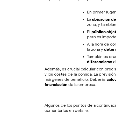
En primer lugar
La
ubicación del
zona, y también
El
público obje
pero es importa
A la hora de co
la zona y
determ
También es cruc
diferenciarse
d
Además, es crucial calcular con preci
y los costes de la comida. La previsión
márgenes de beneficio. Deberás
calc
financiación
de la empresa.
Algunos de los puntos de a continuaci
comentarlos en detalle.