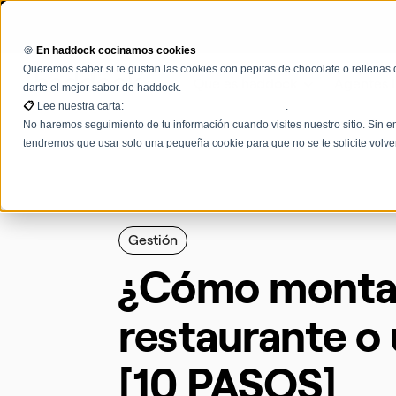
🍪
En haddock cocinamos cookies
Queremos saber si te gustan las cookies con pepitas de chocolate o rellenas 
Qué es haddock
Agentes 
darte el mejor sabor de haddock.
📋
Lee nuestra carta:
Términos, condiciones y políticas
.
No haremos seguimiento de tu información cuando visites nuestro sitio. Sin em
tendremos que usar solo una pequeña cookie para que no se te solicite volve
Gestión
¿Cómo monta
restaurante o
[10 PASOS]