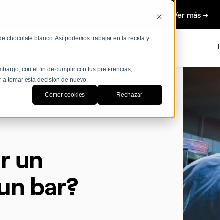
NOVEDAD: Agentes de IA para restauración Ver más →
de chocolate blanco. Así podemos trabajar en la receta y
IA
Precios
Recursos
bargo, con el fin de cumplir con tus preferencias,
r a tomar esta decisión de nuevo.
Comer cookies
Rechazar
r un
 un bar?