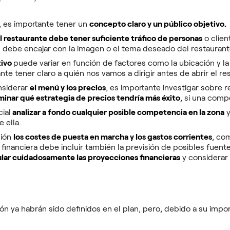
, es importante tener un
concepto claro y un público objetivo.
 restaurante debe tener suficiente tráfico de personas
o clien
 debe encajar con la imagen o el tema deseado del restaurant
tivo
puede variar en función de factores como la ubicación y l
nte tener claro a quién nos vamos a dirigir antes de abrir el re
nsiderar
el menú y los precios
, es importante investigar sobre r
inar qué estrategia de precios tendría más éxito
, si una comp
ial
analizar a fondo cualquier posible competencia en la zona
y
e ella.
sión
los costes de puesta en marcha y los gastos corrientes
, com
 financiera debe incluir también la previsión de posibles fuent
ular cuidadosamente las proyecciones financieras
y considerar
ón ya habrán sido definidos en el plan, pero, debido a su imp