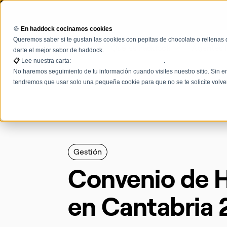
🍪
En haddock cocinamos cookies
Queremos saber si te gustan las cookies con pepitas de chocolate o rellenas 
Qué es haddock
Agentes 
darte el mejor sabor de haddock.
📋
Lee nuestra carta:
Términos, condiciones y políticas
.
No haremos seguimiento de tu información cuando visites nuestro sitio. Sin em
tendremos que usar solo una pequeña cookie para que no se te solicite volve
Gestión
Convenio de H
en Cantabria