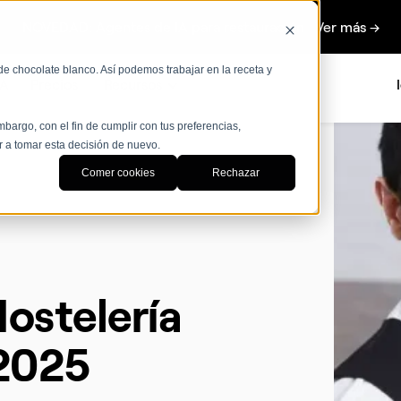
NOVEDAD: Agentes de IA para restauración Ver más →
de chocolate blanco. Así podemos trabajar en la receta y
IA
Precios
Recursos
bargo, con el fin de cumplir con tus preferencias,
r a tomar esta decisión de nuevo.
Comer cookies
Rechazar
ostelería
 2025