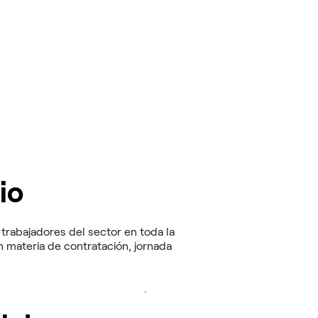
io
trabajadores del sector en toda la
 materia de contratación, jornada
 y los sindicatos UGT y CCOO
.