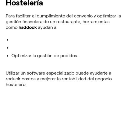
Hostelería
Para facilitar el cumplimiento del convenio y optimizar la
gestión financiera de un restaurante, herramientas
como
haddock
ayudan a:
Digitalizar facturas y albaranes.
Controlar los costes de ingredientes y proveedores.
Optimizar la gestión de pedidos.
Utilizar un software especializado puede ayudarte a
reducir costos y mejorar la rentabilidad del negocio
hostelero.
Documento de interés: convenio en PDF de
Restauración de Gipuzkoa.