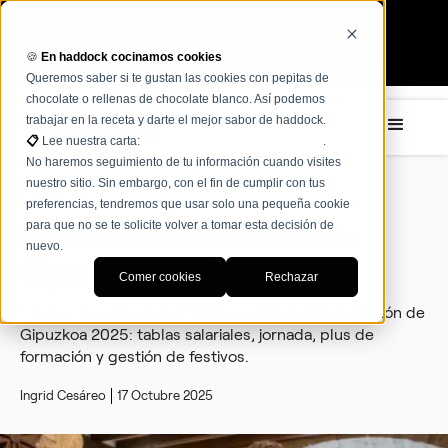
🍪
En haddock cocinamos cookies
NOVEDAD: Agentes de IA para restauración Ver más →
Queremos saber si te gustan las cookies con pepitas de
chocolate o rellenas de chocolate blanco. Así podemos
trabajar en la receta y darte el mejor sabor de haddock.
📋
Lee nuestra carta:
Términos, condiciones y políticas
.
No haremos seguimiento de tu información cuando visites
nuestro sitio. Sin embargo, con el fin de cumplir con tus
Gestión
preferencias, tendremos que usar solo una pequeña cookie
para que no se te solicite volver a tomar esta decisión de
Convenio de Hostelería en
nuevo.
Gipuzkoa 2025
Comer cookies
Rechazar
Conoce las novedades del Convenio de Restauración de
Gipuzkoa 2025: tablas salariales, jornada, plus de
formación y gestión de festivos.
Ingrid Cesáreo
17 Octubre 2025