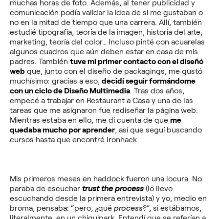
muchas horas de foto. Además, al tener publicidad y
comunicación podía validar la idea de si me gustaban o
no en la mitad de tiempo que una carrera. Allí, también
estudié tipografía, teoría de la imagen, historia del arte,
marketing, teoría del color… Incluso pinté con acuarelas
algunos cuadros que aún deben estar en casa de mis
padres. También
tuve mi primer contacto con el diseñó
web
que, junto con el diseño de packagings, me gustó
muchísimo: gracias a eso,
decidí seguir formándome
con un ciclo de Diseño Multimedia
. Tras dos años,
empecé a trabajar en Restaurant a Casa y una de las
tareas que me asignaron fue rediseñar la página web.
Mientras estaba en ello, me di cuenta de que
me
quedaba mucho por aprender
, así que seguí buscando
cursos hasta que encontré Ironhack.
Mis primeros meses en haddock fueron una locura. No
paraba de escuchar
trust the process
(lo llevo
escuchando desde la primera entrevista) y yo, medio en
broma, pensaba: “pero, ¿qué
process
?”, si estábamos,
literalmente, en un chiquipark. Entendí que se referían a