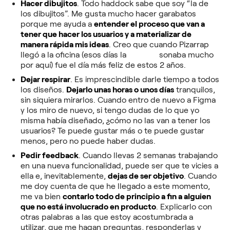
Hacer dibujitos
. Todo haddock sabe que soy “la de
los dibujitos”. Me gusta mucho hacer garabatos
porque me ayuda a
entender el proceso que van a
tener que hacer los usuarios y a materializar de
manera rápida mis ideas
. Creo que cuando Pizarrap
llegó a la oficina (esos días la
canción
sonaba mucho
por aquí) fue el día más feliz de estos 2 años.
Dejar respirar
. Es imprescindible darle tiempo a todos
los diseños.
Dejarlo unas horas o unos días
tranquilos,
sin siquiera mirarlos. Cuando entro de nuevo a Figma
y los miro de nuevo, si tengo dudas de lo que yo
misma había diseñado, ¿cómo no las van a tener los
usuarios? Te puede gustar más o te puede gustar
menos, pero no puede haber dudas.
Pedir feedback
. Cuando llevas 2 semanas trabajando
en una nueva funcionalidad, puede ser que te vicies a
ella e, inevitablemente,
dejas de ser objetivo
. Cuando
me doy cuenta de que he llegado a este momento,
me va bien
contarlo todo de principio a fin a alguien
que no está involucrado en producto
. Explicarlo con
otras palabras a las que estoy acostumbrada a
utilizar, que me hagan preguntas, responderlas y