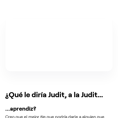
💡 “…las cosas no pasan porque sí, por
suerte o por casualidad: las cosas pasan
cuando haces que pasen…”
¿Qué le diría Judit, a la Judit...
...aprendiz?
Creo que el mejor
tip
que podría darle a alguien que