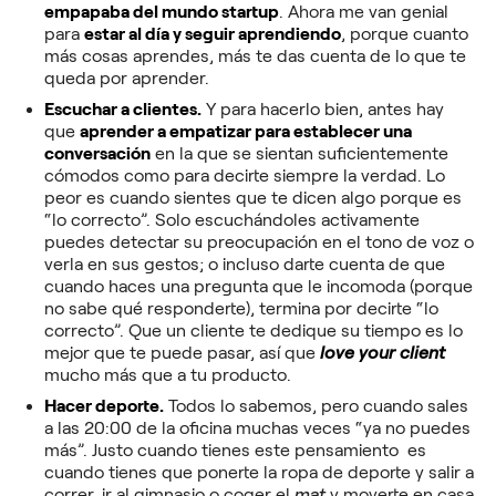
empapaba del mundo startup
. Ahora me van genial
para
estar al día y seguir aprendiendo
, porque cuanto
más cosas aprendes, más te das cuenta de lo que te
queda por aprender.
Escuchar a clientes.
Y para hacerlo bien, antes hay
que
aprender a empatizar para establecer una
conversación
en la que se sientan suficientemente
cómodos como para decirte siempre la verdad. Lo
peor es cuando sientes que te dicen algo porque es
“lo correcto”. Solo escuchándoles activamente
puedes detectar su preocupación en el tono de voz o
verla en sus gestos; o incluso darte cuenta de que
cuando haces una pregunta que le incomoda (porque
no sabe qué responderte), termina por decirte “lo
correcto”. Que un cliente te dedique su tiempo es lo
mejor que te puede pasar, así que
love your client
mucho más que a tu producto.
Hacer deporte.
Todos lo sabemos, pero cuando sales
a las 20:00 de la oficina muchas veces “ya no puedes
más”. Justo cuando tienes este pensamiento es
cuando tienes que ponerte la ropa de deporte y salir a
correr, ir al gimnasio o coger el
mat
y moverte en casa