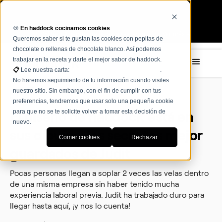
🍪
En haddock cocinamos cookies
NOVEDAD: Agentes de IA para restauración Ver más →
Queremos saber si te gustan las cookies con pepitas de
chocolate o rellenas de chocolate blanco. Así podemos
trabajar en la receta y darte el mejor sabor de haddock.
📋
Lee nuestra carta:
Términos, condiciones y políticas
.
No haremos seguimiento de tu información cuando visites
nuestro sitio. Sin embargo, con el fin de cumplir con tus
Team
preferencias, tendremos que usar solo una pequeña cookie
para que no se te solicite volver a tomar esta decisión de
El diseño de haddock está en
nuevo.
sus dibujos: los secretos mejor
Comer cookies
Rechazar
guardados de Judit
Pocas personas llegan a soplar 2 veces las velas dentro
de una misma empresa sin haber tenido mucha
experiencia laboral previa. Judit ha trabajado duro para
llegar hasta aquí, ¡y nos lo cuenta!