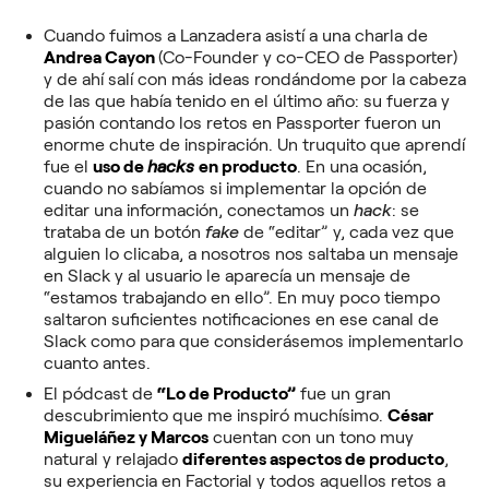
Cuando fuimos a Lanzadera asistí a una charla de
Andrea Cayon
(Co-Founder y co-CEO de Passporter)
y de ahí salí con más ideas rondándome por la cabeza
de las que había tenido en el último año: su fuerza y
pasión contando los retos en Passporter fueron un
enorme chute de inspiración. Un truquito que aprendí
fue el
uso de
hacks
en producto
. En una ocasión,
cuando no sabíamos si implementar la opción de
editar una información, conectamos un
hack
: se
trataba de un botón
fake
de “editar” y, cada vez que
alguien lo clicaba, a nosotros nos saltaba un mensaje
en Slack y al usuario le aparecía un mensaje de
“estamos trabajando en ello”. En muy poco tiempo
saltaron suficientes notificaciones en ese canal de
Slack como para que considerásemos implementarlo
cuanto antes.
El pódcast de
“Lo de Producto”
fue un gran
descubrimiento que me inspiró muchísimo.
César
Migueláñez y Marcos
cuentan con un tono muy
natural y relajado
diferentes aspectos de producto
,
su experiencia en Factorial y todos aquellos retos a