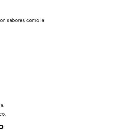
con sabores como la
a.
co.
o