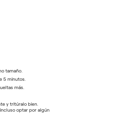
smo tamaño.
e 5 minutos.
ueltas más.
e y tritúralo bien.
ncluso optar por algún