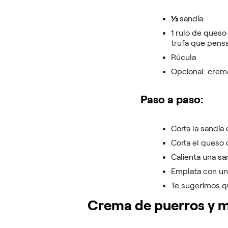
½
sandía
1 rulo de ques
trufa que pensa
Rúcula
Opcional: crem
Paso a paso:
Corta la sandí
Corta el queso 
Calienta una sa
Emplata con una
Te sugerimos qu
Crema de puerros y 