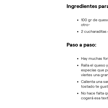
Ingredientes para
100 gr de queso
otro-
2 cucharaditas 
Paso a paso:
Hay muchas form
Ralla el queso 
especias que pr
viertes una gra
Calienta una sa
tostado te gust
No hace falta q
cogerá esa text