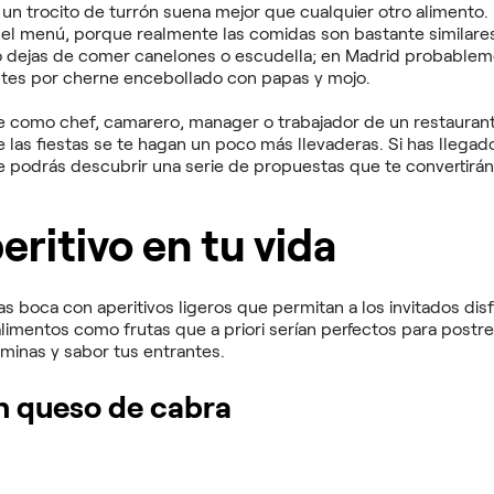
n trocito de turrón suena mejor que cualquier otro alimento. 
a el menú, porque realmente las comidas son bastante similares
no dejas de comer canelones o escudella; en Madrid probablem
optes por cherne encebollado con papas y mojo.
como chef, camarero, manager o trabajador de un restaurante 
 las fiestas se te hagan un poco más llevaderas. Si has llegado
 podrás descubrir una serie de propuestas que te convertirán e
eritivo en tu vida
s boca con aperitivos ligeros que permitan a los invitados disfr
limentos como frutas que a priori serían perfectos para postr
aminas y sabor tus entrantes.
on queso de cabra