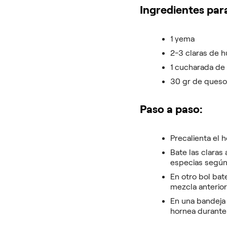
Ingredientes para
1 yema
2-3 claras de 
1 cucharada de
30 gr de ques
Paso a paso:
Precalienta el h
Bate las claras
especias según
En otro bol bat
mezcla anterior
En una bandeja
hornea durante