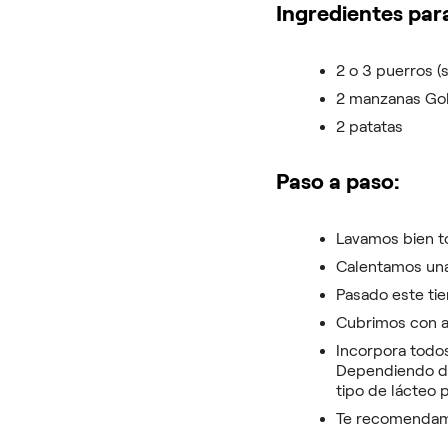
Ingredientes par
2 o 3 puerros (s
2 manzanas Go
2 patatas
Paso a paso:
Lavamos bien t
Calentamos una 
Pasado este ti
Cubrimos con a
Incorpora todos
Dependiendo de
tipo de lácteo 
Te recomendamo