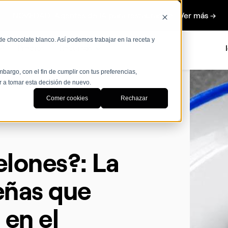
NOVEDAD: Agentes de IA para restauración Ver más →
de chocolate blanco. Así podemos trabajar en la receta y
IA
Precios
Recursos
bargo, con el fin de cumplir con tus preferencias,
r a tomar esta decisión de nuevo.
Comer cookies
Rechazar
elones?: La
eñas que
 en el