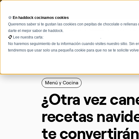
🍪
En haddock cocinamos cookies
Queremos saber si te gustan las cookies con pepitas de chocolate o rellenas 
Qué es haddock
Agentes 
darte el mejor sabor de haddock.
📋
Lee nuestra carta:
Términos, condiciones y políticas
.
No haremos seguimiento de tu información cuando visites nuestro sitio. Sin em
tendremos que usar solo una pequeña cookie para que no se te solicite volve
Menú y Cocina
¿Otra vez can
recetas navid
te convertirán