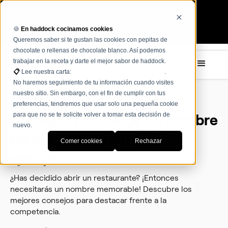
🍪
En haddock cocinamos cookies
NOVEDAD: Agentes de IA para restauración Ver más →
Queremos saber si te gustan las cookies con pepitas de
chocolate o rellenas de chocolate blanco. Así podemos
trabajar en la receta y darte el mejor sabor de haddock.
📋
Lee nuestra carta:
Términos, condiciones y políticas
.
No haremos seguimiento de tu información cuando visites
nuestro sitio. Sin embargo, con el fin de cumplir con tus
Consejos
preferencias, tendremos que usar solo una pequeña cookie
para que no se te solicite volver a tomar esta decisión de
Consejos para elegir un nombre
nuevo.
para un restaurante [50
Comer cookies
Rechazar
ejemplos]
¿Has decidido abrir un restaurante? ¡Entonces
necesitarás un nombre memorable! Descubre los
mejores consejos para destacar frente a la
competencia.